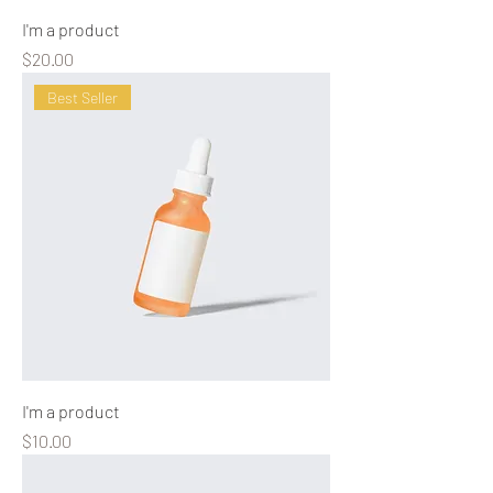
I'm a product
Precio
$20.00
Best Seller
I'm a product
Precio
$10.00