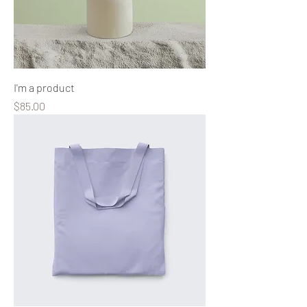
I'm a product
Precio
$85.00