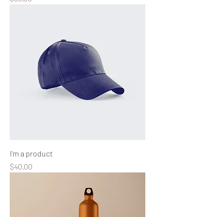
I'm a product
Precio
$40.00