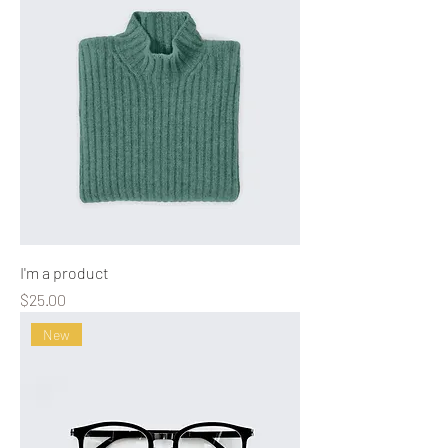
I'm a product
Precio
$25.00
New